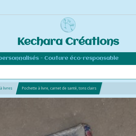
Kechara Créations
 personnalisés - Couture éco-responsable
à livres
Pochette à livre, carnet de santé, tons clairs