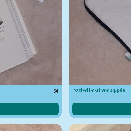
6
€
Pochette à livre zippée