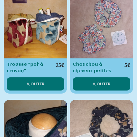
25
€
5
€
Trousse "pot à
Chouchou à
crayon"
cheveux petites
fleurs roses
AJOUTER
AJOUTER