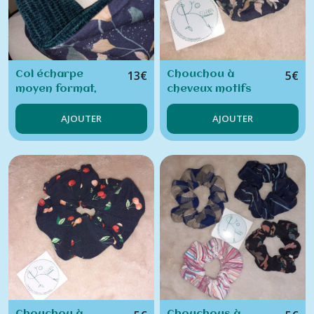
13
€
5
€
Col écharpe
Chouchou à
moyen format,
cheveux motifs
snood
fleuris
AJOUTER
AJOUTER