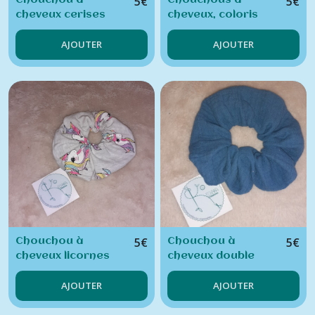
5
€
5
€
Chouchou à
Chouchous à
cheveux cerises
cheveux, coloris
variés
AJOUTER
AJOUTER
5
€
5
€
Chouchou à
Chouchou à
cheveux licornes
cheveux double
gaze bleue
AJOUTER
AJOUTER