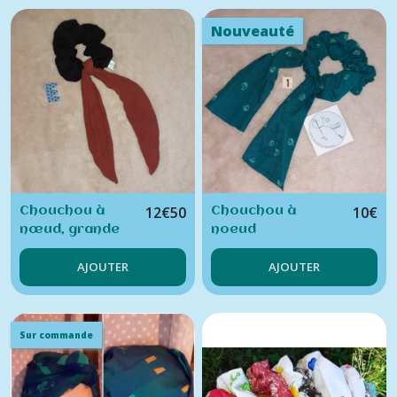
Nouveauté
12
€
50
10
€
Chouchou à
Chouchou à
nœud, grande
noeud
longueur
AJOUTER
AJOUTER
Sur commande