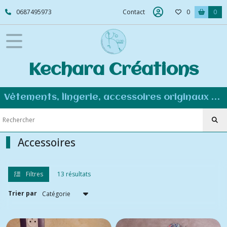
Fermer
0687495973
Contact
0
0
FILTRES
Tous
Kechara Créations
les
produits
Vêtements
Vêtements, lingerie, accessoires originaux et personnalisés - Couture éco-responsable
originaux
Accessoires
Accessoires
Afficher
les
résultats
Filtres
13 résultats
Trier par