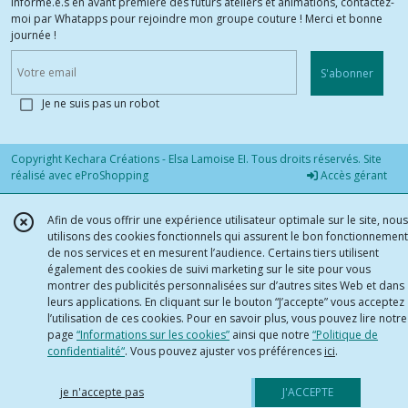
informé.e.s en avant première des futurs ateliers et animations, contactez-
moi par Whatapps pour rejoindre mon groupe couture ! Merci et bonne
journée !
S'abonner
Je ne suis pas un robot
Copyright Kechara Créations - Elsa Lamoise EI. Tous droits réservés. Site
réalisé avec
eProShopping
Accès gérant
Afin de vous offrir une expérience utilisateur optimale sur le site, nous
utilisons des cookies fonctionnels qui assurent le bon fonctionnement
de nos services et en mesurent l’audience. Certains tiers utilisent
également des cookies de suivi marketing sur le site pour vous
montrer des publicités personnalisées sur d’autres sites Web et dans
leurs applications. En cliquant sur le bouton “J’accepte” vous acceptez
l’utilisation de ces cookies. Pour en savoir plus, vous pouvez lire notre
page
“Informations sur les cookies”
ainsi que notre
“Politique de
confidentialité“
. Vous pouvez ajuster vos préférences
ici
.
je n'accepte pas
J'ACCEPTE