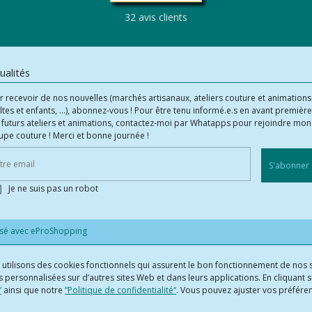
32 avis clients
ualités
r recevoir de nos nouvelles (marchés artisanaux, ateliers couture et animations
ltes et enfants, ...), abonnez-vous ! Pour être tenu informé.e.s en avant première
 futurs ateliers et animations, contactez-moi par Whatapps pour rejoindre mon
upe couture ! Merci et bonne journée !
S'abonner
Je ne suis pas un robot
isé avec
eProShopping
us utilisons des cookies fonctionnels qui assurent le bon fonctionnement de nos s
 personnalisées sur d’autres sites Web et dans leurs applications. En cliquant su
”
ainsi que notre
“Politique de confidentialité“
. Vous pouvez ajuster vos préfér