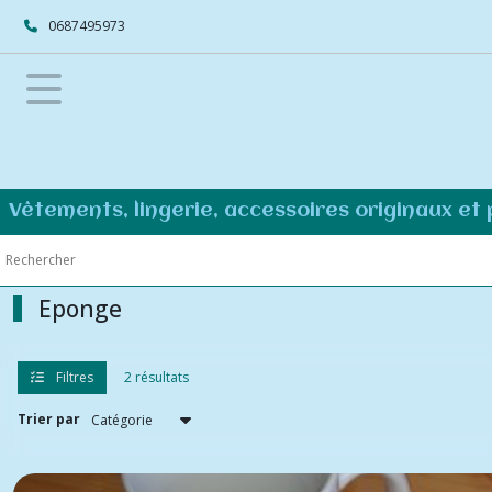
Fermer
0687495973
FILTRES
Tous
les
produits
ZéroDéchet
Vêtements, lingerie, accessoires originaux et
Cuisine
ZD
Eponge
Couvre-
plats
(5)
Filtres
2 résultats
Trier par
Sacs
congélation
(4)