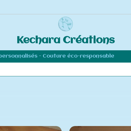
Kechara Créations
 personnalisés - Couture éco-responsable