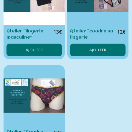
Afficher
les
résultats
13
€
12
€
Atelier "lingerie
Atelier "coudre sa
masculine"
lingerie
menstruelle"
AJOUTER
AJOUTER