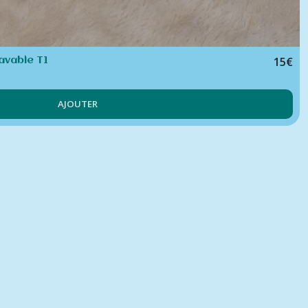
15
€
avable T1
AJOUTER