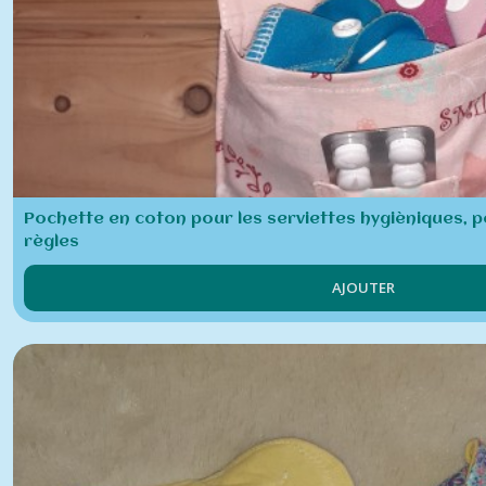
Mouchoirs
(2)
Serviettes
Hygiéniques
(5)
Pochette en coton pour les serviettes hygièniques, p
Afficher
règles
les
résultats
AJOUTER