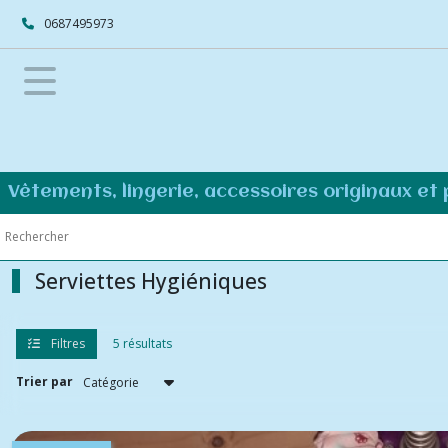
Fermer
0687495973
FILTRES
Tous
les
produits
ZéroDéchet
Vêtements, lingerie, accessoires originaux et
Salle
de
bains
ZD
Serviettes Hygiéniques
Lingettes
Filtres
5 résultats
et
disques
démaquillants
Trier par
(12)