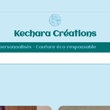
Kechara Créations
 personnalisés - Couture éco-responsable