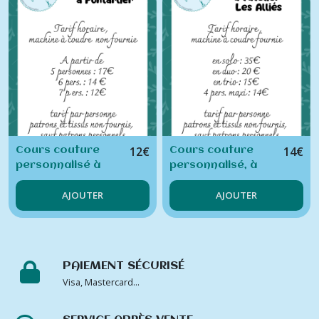
(6)
Ateliers
Solutions
Zéro-
déchet
(12)
Ateliers
12
€
14
€
Cours couture
Cours couture
Upcycling
(7)
personnalisé à
personnalisé, à
Pontarlier
l'atelier : Les Alliés
AJOUTER
AJOUTER
Autres
thémathiques
(1)
PAIEMENT SÉCURISÉ
Cours
Visa, Mastercard...
personnalisés
(2)