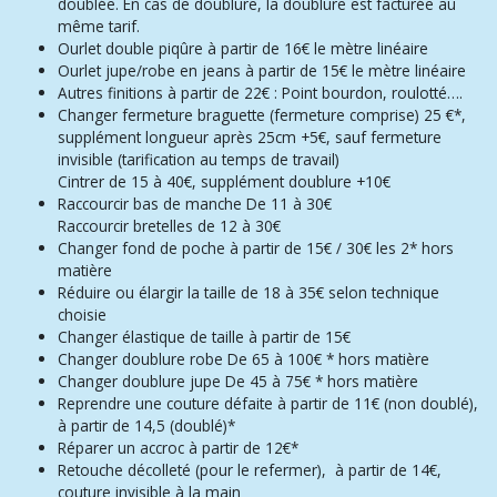
doublée. En cas de doublure, la doublure est facturée au
même tarif.
Ourlet double piqûre
à partir d
e 16€ le mètre linéaire
Ourlet jupe/robe en jeans à partir d
e 15€ le mètre linéaire
Autres finitions
à partir de 22€ :
Point bourdon, roulotté….
Changer fermeture braguette
(fermeture comprise) 25 €*,
s
upplément longueur après 25cm +5€, sauf fermeture
invisible (tarification au temps de travail)
Cintrer d
e 15 à 40€, s
upplément doublure +10€
Raccourcir bas de manche
De 11 à 30€
Raccourcir bretelles
de 12 à 30€
Changer fond de poche
à partir de 15€ / 30€ les 2* hors
matière
Réduire ou élargir la taille
de 18 à 35€ selon technique
choisie
Changer élastique de taille
à partir de 15€
Changer doublure robe
De 65 à 100€ * h
ors matière
Changer doublure jupe
De 45 à 75€ * h
ors matière
Reprendre une couture défaite
à partir de 11€ (non doublé),
à partir de 14,5 (doublé)*
Réparer un accroc
à partir de 12€*
Retouche décolleté (pour le refermer), à partir de 14€,
couture invisible à la main