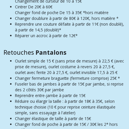
Changement de curseur de 10 à 15€
Cintrer
De 20€ à 60€
Changer fond de poche
De 15 à 35€ *hors matière
Changer doublure à partir de
80€ à 120€, h
ors matière *
Reprendre une couture défaite
à partir de 11€ (non doublé),
à partir de 14,5 (doublé)*
Réparer un accroc
à partir de 12€*
Retouches
Pantalons
Ourlet simple de 15
€ (sans prise de mesure) à 22,5 € (avec
prise de mesure), ourlet costume à revers 20 à 27,5 €,
ourlet avec fente 20 à 27,5 €, ourlet invisible 17,5 à 25 €
Changer fermeture braguette (fermeture comprise)
25
€ *
Fuseler bas de jambes
à partir de 15€ par jambe, si reprise
des 2 côtés 30€ par jambe
Reprendre entre-jambe
à partir de 15€
Réduire ou élargir la taille : à partir
de 18€ à 35€, selon
technique choisie (10 € pour reprise ceinture élastiquée
simple, sans essayage à l'atelier)
Changer élastique de taille
à partir de 15€
Changer fond de poche
à partir de
15€ / 30€ les 2* hors