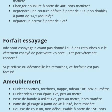
matière
Changer doublure
à partir de
40€, h
ors matière*
Reprendre une couture défaite
à partir de 11€ (non doublé),
à partir de 14,5 (doublé)*
Réparer un accroc
à partir de 12€*
Forfait essayage
Rdv pour essayage n'ayant pas donné lieu à des retouches sur le
vêtement essayé de part votre volonté : 15€ par vêtement
concerné.
Si je refuse ou déconseille les retouches, ce forfait n'est pas
facturé.
Ameublement
Ourlet serviettes, torchons,
nappe, rideau
10€, p
rix au mètre
Ourlet rideau tissu épais
12€, p
rix au mètre
Pose de bande à œillet
12€, p
rix au mètre, hors matière
Patte de glissage
à partir de 4€ l
'unité, hors matière
Housse de coussin, non déhoussable
à partir de 15€,
hors