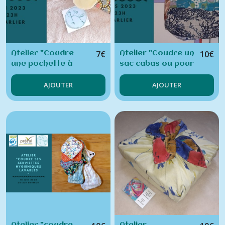
Afficher
les
résultats
7
€
10
€
Atelier "Coudre
Atelier "Coudre un
une pochette à
sac cabas ou pour
savon"
transporter sa
AJOUTER
AJOUTER
machine à
coudre"