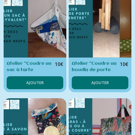
(6)
Ateliers
Solutions
Zéro-
déchet
(12)
Ateliers
10
€
10
€
Atelier "Coudre un
Atelier "Coudre un
Upcycling
(7)
sac à tarte
boudin de porte
polyvalent et
ou de fenêtre"
AJOUTER
AJOUTER
ajustable"
Autres
thémathiques
(1)
Cours
personnalisés
(2)