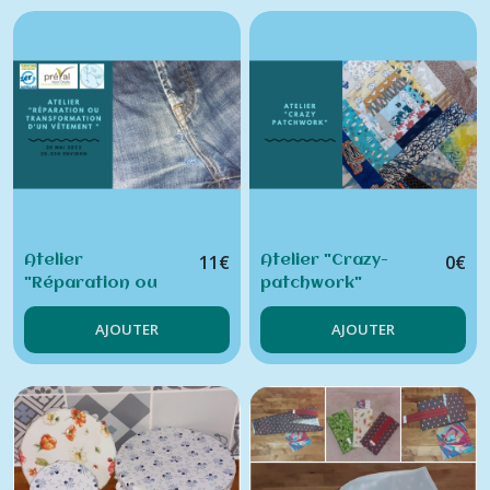
11
€
0
€
Atelier
Atelier "Crazy-
"Réparation ou
patchwork"
transformation de
AJOUTER
AJOUTER
vêtement"