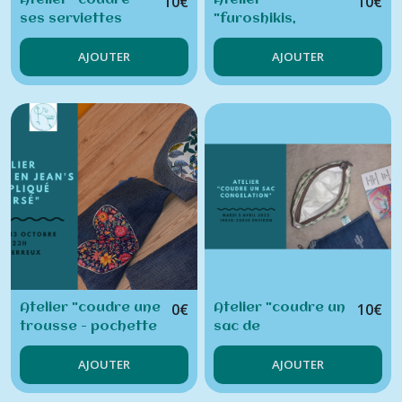
10
€
10
€
Atelier "coudre
Atelier
ses serviettes
"furoshikis,
hygiéniques
alternative au
AJOUTER
AJOUTER
lavables"
papier cadeau :
comment les
coudre et les
utiliser"
0
€
10
€
Atelier "coudre une
Atelier "coudre un
trousse - pochette
sac de
en anciens jean's"
congélation"
AJOUTER
AJOUTER