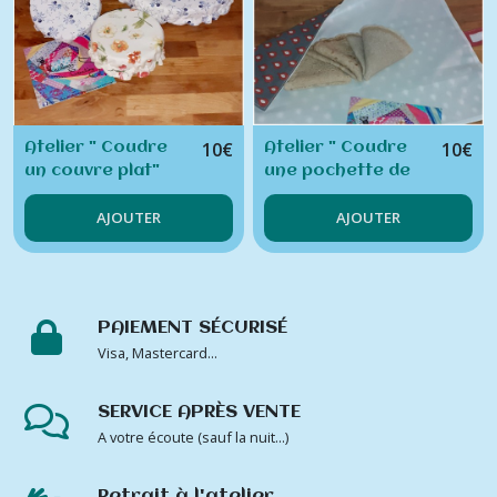
10
€
10
€
Atelier " Coudre
Atelier " Coudre
un couvre plat"
une pochette de
conservation
AJOUTER
AJOUTER
alimentaire
Emball'tout!"
PAIEMENT SÉCURISÉ
Visa, Mastercard...
SERVICE APRÈS VENTE
A votre écoute (sauf la nuit...)
Retrait à l'atelier