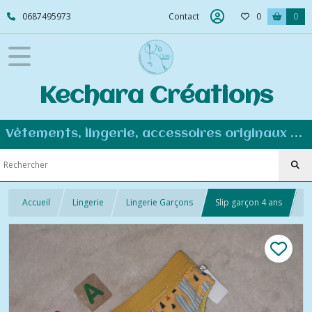
0687495973
Contact
0
0
Kechara Créations
Vêtements, lingerie, accessoires originaux et personnalisés - Couture éco-responsable
Accueil
Lingerie
Lingerie Garçons
Slip garçon 4 ans