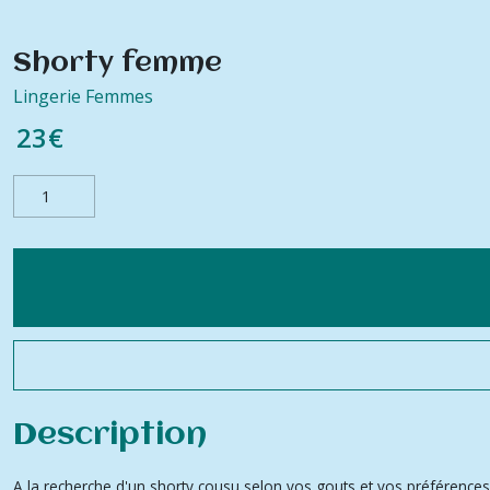
Shorty femme
Lingerie Femmes
23
€
Description
A la recherche d'un shorty cousu selon vos gouts et vos préférences