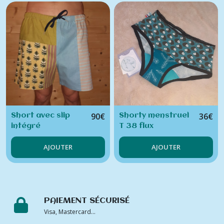
90
€
36
€
Short avec slip
Shorty menstruel
intégré
T 38 flux
abondant
AJOUTER
AJOUTER
PAIEMENT SÉCURISÉ
Visa, Mastercard...