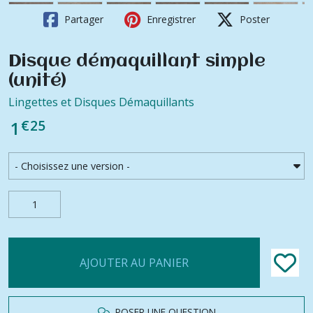
Partager
Enregistrer
Poster
Disque démaquillant simple
(unité)
Lingettes et Disques Démaquillants
€
25
1
AJOUTER AU PANIER
POSER UNE QUESTION