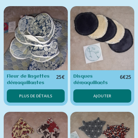
25
€
6
€
25
Fleur de lingettes
Disques
démaquillantes
démaquillants
fleurs bleues et
douceur (lot de
PLUS DE DÉTAILS
AJOUTER
arabesques et
5)
son pochon
assorti