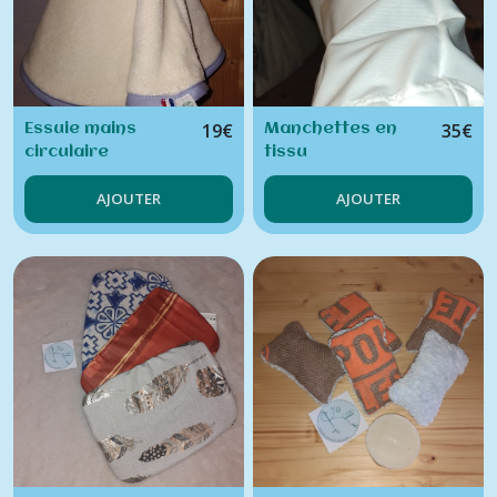
19
€
35
€
Essuie mains
Manchettes en
circulaire
tissu
imperméable,
AJOUTER
AJOUTER
approuvé contact
alimentaire, 1
paire