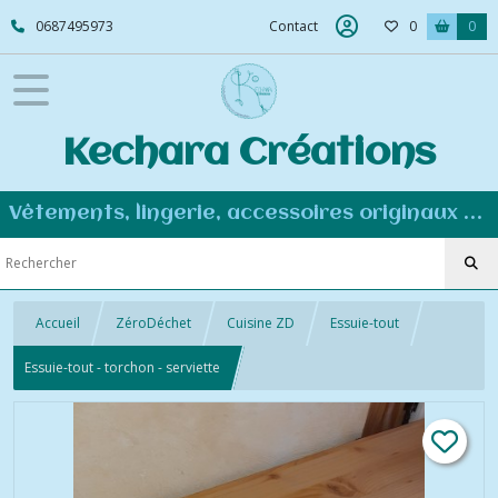
0687495973
Contact
0
0
Kechara Créations
Vêtements, lingerie, accessoires originaux et personnalisés - Couture éco-responsable
Accueil
ZéroDéchet
Cuisine ZD
Essuie-tout
Essuie-tout - torchon - serviette