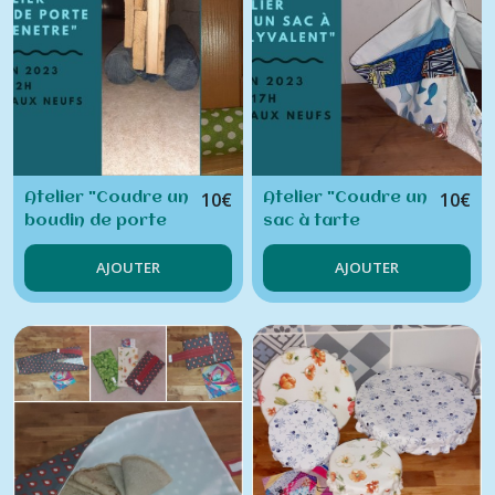
10
€
10
€
Atelier "Coudre un
Atelier "Coudre un
boudin de porte
sac à tarte
ou de fenêtre"
polyvalent et
AJOUTER
AJOUTER
ajustable"