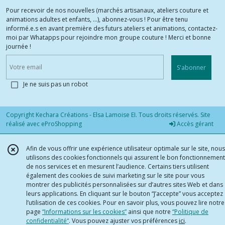
Pour recevoir de nos nouvelles (marchés artisanaux, ateliers couture et
animations adultes et enfants, ...), abonnez-vous ! Pour être tenu
informé.e.s en avant première des futurs ateliers et animations, contactez-
moi par Whatapps pour rejoindre mon groupe couture ! Merci et bonne
journée !
S'abonner
Je ne suis pas un robot
Copyright Kechara Créations - Elsa Lamoise EI. Tous droits réservés. Site
réalisé avec
eProShopping
Accès gérant
Afin de vous offrir une expérience utilisateur optimale sur le site, nous
utilisons des cookies fonctionnels qui assurent le bon fonctionnement
de nos services et en mesurent l’audience. Certains tiers utilisent
également des cookies de suivi marketing sur le site pour vous
montrer des publicités personnalisées sur d’autres sites Web et dans
leurs applications. En cliquant sur le bouton “J’accepte” vous acceptez
l’utilisation de ces cookies. Pour en savoir plus, vous pouvez lire notre
page
“Informations sur les cookies”
ainsi que notre
“Politique de
confidentialité“
. Vous pouvez ajuster vos préférences
ici
.