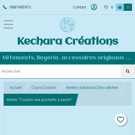
0687495973
Contact
0
0
Kechara Créations
Vêtements, lingerie, accessoires originaux et personnalisés - Couture éco-responsable
Accueil
Cours Couture
Ateliers Solutions Zéro-déchet
Atelier "Coudre une pochette à savon"