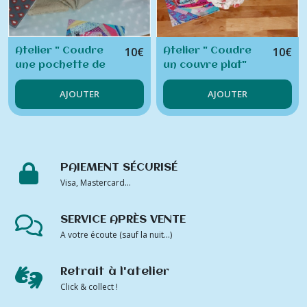
10
€
10
€
Atelier " Coudre
Atelier " Coudre
une pochette de
un couvre plat"
conservation
AJOUTER
AJOUTER
alimentaire
Emball'tout!"
PAIEMENT SÉCURISÉ
Visa, Mastercard...
SERVICE APRÈS VENTE
A votre écoute (sauf la nuit...)
Retrait à l'atelier
Click & collect !