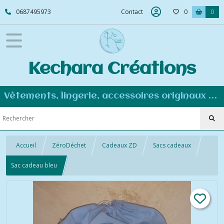
0687495973
Contact
0
0
Kechara Créations
Vêtements, lingerie, accessoires originaux et personnalisés - Couture éco-responsable
Accueil
ZéroDéchet
Cadeaux ZD
Sacs cadeaux
Sac cadeau bleu