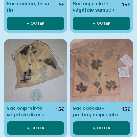
6
€
15
€
Sac cadeau, tissu
Sac empreinte
fin
végétale sumac +
autres végétaux
AJOUTER
AJOUTER
ecoprint
15
€
15
€
Sac empreinte
Sac cadeau -
végétale divers
pochon empreinte
végétaux ecoprint
végétale géranium
AJOUTER
AJOUTER
des bois et autres
végétaux ecoprint