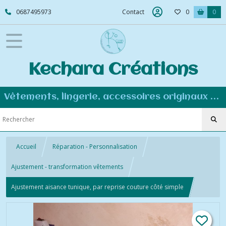
0687495973
Contact
0
0
Kechara Créations
Vêtements, lingerie, accessoires originaux et personnalisés - Couture éco-responsable
Accueil
Réparation - Personnalisation
Ajustement - transformation vêtements
Ajustement aisance tunique, par reprise couture côté simple