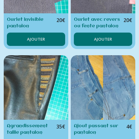
20
€
20
€
Ourlet invisible
Ourlet avec revers
pantalon
ou fente pantalon
AJOUTER
AJOUTER
35
€
4
€
Agrandissement
Ajout passant sur
taille pantalon
pantalon
(tarification par