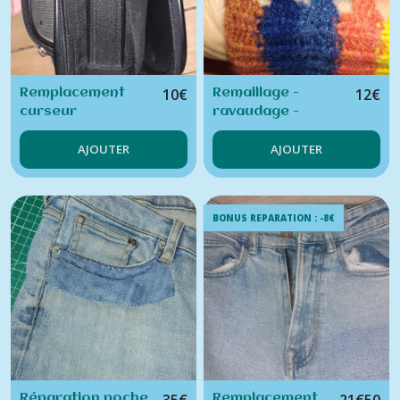
10
€
12
€
Remplacement
Remaillage -
curseur
ravaudage -
fermeture éclair
rapiéçage pull -
AJOUTER
AJOUTER
sur sac ou
tricot
trousse
BONUS REPARATION : -8€
Réparation poche
Remplacement