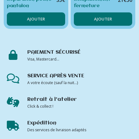
35
€
21
€
50
pantalon
fermeture
éclair jean's -
AJOUTER
AJOUTER
pantalon - jupe
(fermeture non
invisible)
PAIEMENT SÉCURISÉ
Visa, Mastercard...
SERVICE APRÈS VENTE
A votre écoute (sauf la nuit...)
Retrait à l'atelier
Click & collect !
Expédition
Des services de livraison adaptés