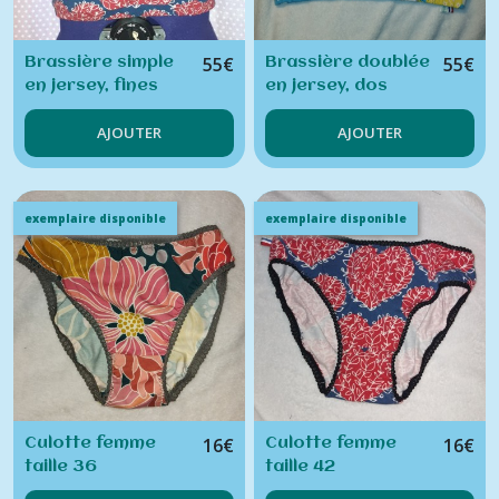
55
€
55
€
Brassière simple
Brassière doublée
en jersey, fines
en jersey, dos
bretelles
nageur
AJOUTER
AJOUTER
exemplaire disponible
exemplaire disponible
16
€
16
€
Culotte femme
Culotte femme
taille 36
taille 42