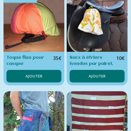
35
€
10
€
Toque fluo pour
Sacs à étriers
casque
(vendus par paire),
d'équitation,
sacs cadeaux
AJOUTER
AJOUTER
bombe