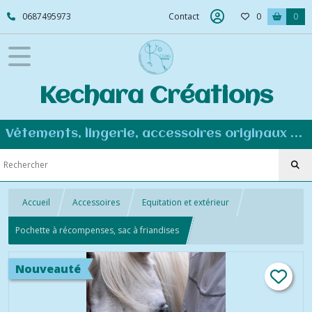
0687495973
Contact
0
0
Kechara Créations
Vêtements, lingerie, accessoires originaux et personnalisés - Couture éco-responsable
Accueil
Accessoires
Equitation et extérieur
Pochette à récompenses, sac à friandises
Nouveauté