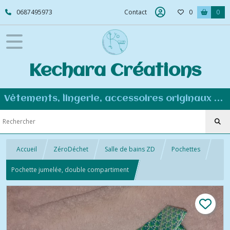
0687495973
Contact
0
0
Kechara Créations
Vêtements, lingerie, accessoires originaux et personnalisés - Couture éco-responsable
Accueil
ZéroDéchet
Salle de bains ZD
Pochettes
Pochette jumelée, double compartiment