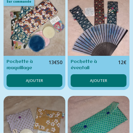
Sur commande
13
€
50
12
€
Pochette à
Pochette à
maquillage
éventail
AJOUTER
AJOUTER