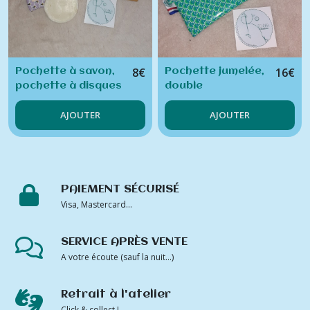
8
€
16
€
Pochette à savon,
Pochette jumelée,
pochette à disques
double
démaquillants,
compartiment
AJOUTER
AJOUTER
pochette enduite
PAIEMENT SÉCURISÉ
Visa, Mastercard...
SERVICE APRÈS VENTE
A votre écoute (sauf la nuit...)
Retrait à l'atelier
Click & collect !