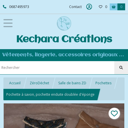
0687495973
Contact
0
0
Kechara Créations
Vêtements, lingerie, accessoires originaux et personnalisés - Couture éco-responsable
Accueil
ZéroDéchet
Salle de bains ZD
Pochettes
Pochette à savon, pochette enduite doublée d'éponge