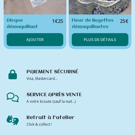
1
€
25
25
€
Disque
Fleur de lingettes
démaquillant
démaquillantes
simple (unité)
fleurs bleues et
AJOUTER
PLUS DE DÉTAILS
arabesques et
son pochon
assorti
PAIEMENT SÉCURISÉ
Visa, Mastercard...
SERVICE APRÈS VENTE
A votre écoute (sauf la nuit...)
Retrait à l'atelier
Click & collect !