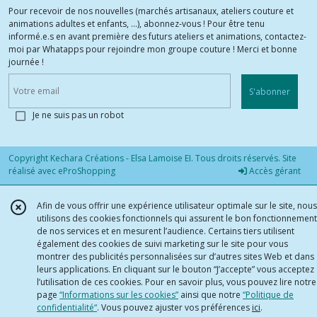
Pour recevoir de nos nouvelles (marchés artisanaux, ateliers couture et
animations adultes et enfants, ...), abonnez-vous ! Pour être tenu
informé.e.s en avant première des futurs ateliers et animations, contactez-
moi par Whatapps pour rejoindre mon groupe couture ! Merci et bonne
journée !
S'abonner
Je ne suis pas un robot
Copyright Kechara Créations - Elsa Lamoise EI. Tous droits réservés. Site
réalisé avec
eProShopping
Accès gérant
Afin de vous offrir une expérience utilisateur optimale sur le site, nous
utilisons des cookies fonctionnels qui assurent le bon fonctionnement
de nos services et en mesurent l’audience. Certains tiers utilisent
également des cookies de suivi marketing sur le site pour vous
montrer des publicités personnalisées sur d’autres sites Web et dans
leurs applications. En cliquant sur le bouton “J’accepte” vous acceptez
l’utilisation de ces cookies. Pour en savoir plus, vous pouvez lire notre
page
“Informations sur les cookies”
ainsi que notre
“Politique de
confidentialité“
. Vous pouvez ajuster vos préférences
ici
.