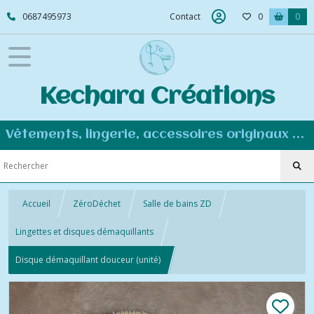
0687495973
Contact
0
0
Kechara Créations
Vêtements, lingerie, accessoires originaux et personnalisés - Couture éco-responsable
Accueil
ZéroDéchet
Salle de bains ZD
Lingettes et disques démaquillants
Disque démaquillant douceur (unité)