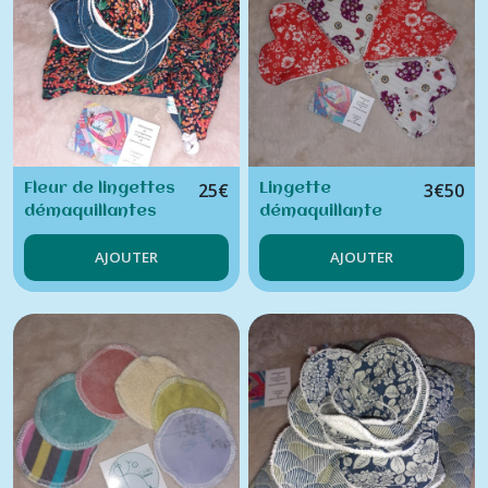
25
€
3
€
50
Fleur de lingettes
Lingette
démaquillantes
démaquillante
verte et son
cœur (unité)
AJOUTER
AJOUTER
pochon rouge
fleuri assorti