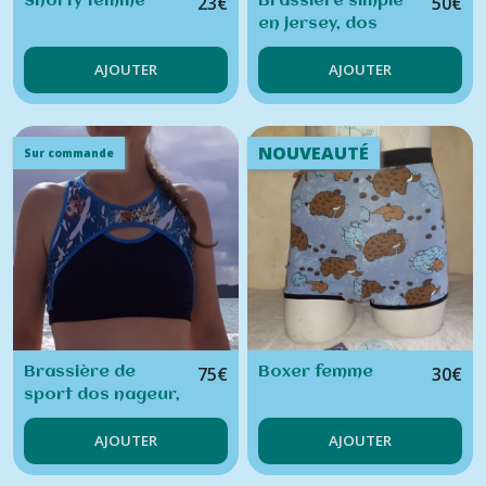
23
€
50
€
Shorty femme
Brassière simple
en jersey, dos
nageur
AJOUTER
AJOUTER
NOUVEAUTÉ
Sur commande
75
€
30
€
Brassière de
Boxer femme
sport dos nageur,
modèle arrondis
AJOUTER
AJOUTER