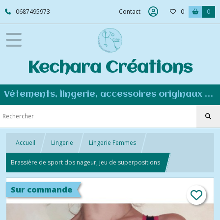
0687495973
Contact
0
0
Kechara Créations
Vêtements, lingerie, accessoires originaux et personnalisés - Couture éco-responsable
Accueil
Lingerie
Lingerie Femmes
Brassière de sport dos nageur, jeu de superpositions
Sur commande