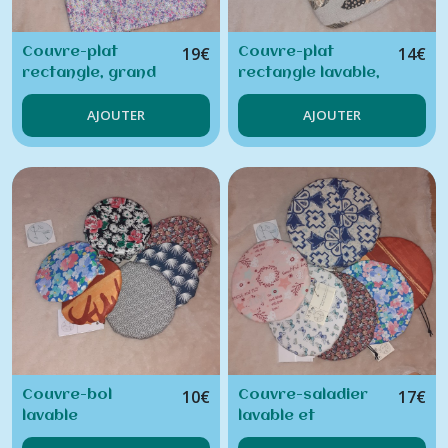
19
€
14
€
Couvre-plat
Couvre-plat
rectangle, grand
rectangle lavable,
format ajustable
moyen format
AJOUTER
AJOUTER
polyvalent
10
€
17
€
Couvre-bol
Couvre-saladier
lavable
lavable et
polyvalent