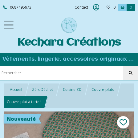
0687495973
Contact
0
0
Kechara Créations
Vêtements, lingerie, accessoires originaux et personnalisés - Couture éco-responsable
Accueil
ZéroDéchet
Cuisine ZD
Couvre-plats
Couvre plat à tarte !
Nouveauté