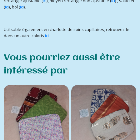
rectangle ajustable (
ici
), moyen rectangle non ajustable (
ici
) , saladier
(
ici
), bol (
ici
).
Utilisable également en charlotte de soins capillaires, retrouvez-le
dans un autre coloris
ici
!
Vous pourriez aussi être
intéressé par