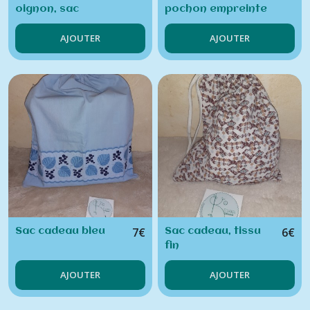
oignon, sac
pochon empreinte
cadeau
végétale
AJOUTER
AJOUTER
eucalyptus +
fleurs ecoprint
7
€
6
€
Sac cadeau bleu
Sac cadeau, tissu
fin
AJOUTER
AJOUTER