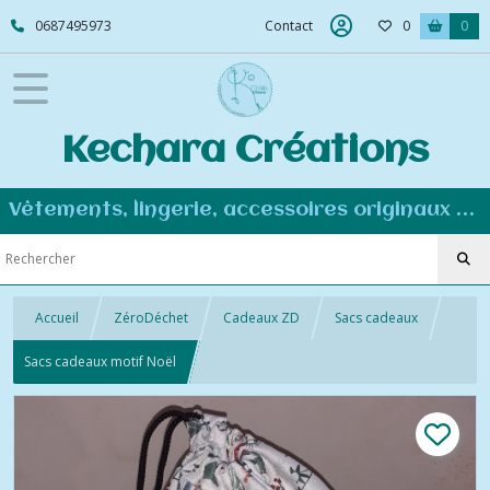
0687495973
Contact
0
0
Kechara Créations
Vêtements, lingerie, accessoires originaux et personnalisés - Couture éco-responsable
Accueil
ZéroDéchet
Cadeaux ZD
Sacs cadeaux
Sacs cadeaux motif Noël