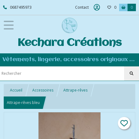
0687495973
Contact
0
0
Kechara Créations
Vêtements, lingerie, accessoires originaux et personnalisés - Couture éco-responsable
Accueil
Accessoires
Attrape-rêves
Attrape-rêves bleu