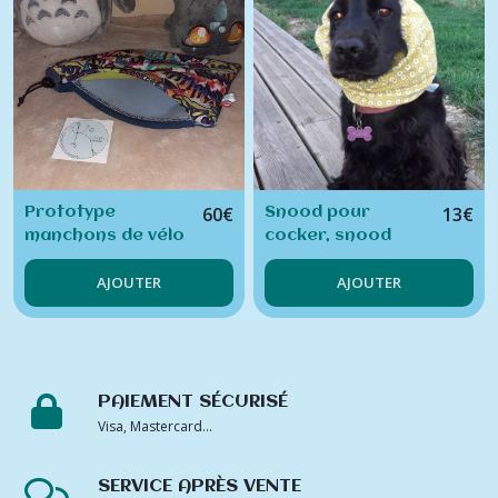
60
€
13
€
Prototype
Snood pour
manchons de vélo
cocker, snood
VAE
pour chien, cache-
AJOUTER
AJOUTER
oreille chien
PAIEMENT SÉCURISÉ
Visa, Mastercard...
SERVICE APRÈS VENTE