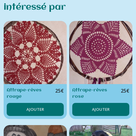
intéressé par
25
€
25
€
Attrape-rêves
Attrape-rêves
rouge
rose
AJOUTER
AJOUTER