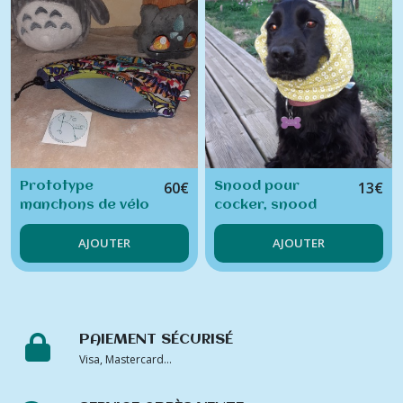
60
€
13
€
Prototype
Snood pour
manchons de vélo
cocker, snood
VAE
pour chien, cache-
AJOUTER
AJOUTER
oreille chien
PAIEMENT SÉCURISÉ
Visa, Mastercard...