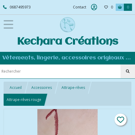
0687495973
Contact
0
0
Kechara Créations
Vêtements, lingerie, accessoires originaux et personnalisés - Couture éco-responsable
Accueil
Accessoires
Attrape-rêves
Attrape-rêves rouge