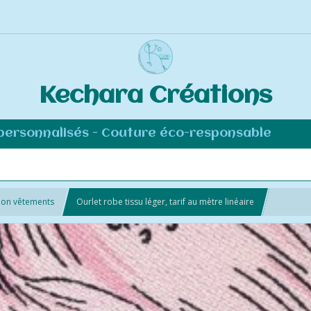
Kechara Créations
 personnalisés - Couture éco-responsable
ion vêtements
Ourlet robe tissu léger, tarif au mètre linéaire