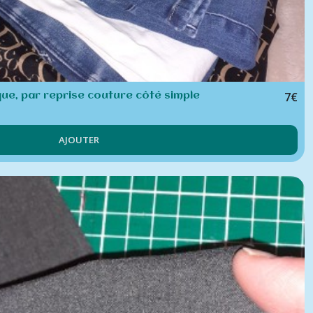
7
€
ue, par reprise couture côté simple
AJOUTER