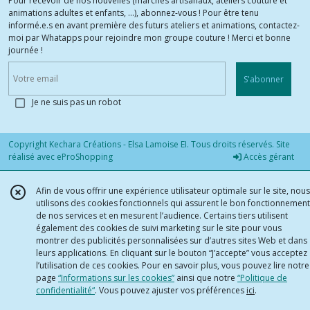
Pour recevoir de nos nouvelles (marchés artisanaux, ateliers couture et
animations adultes et enfants, ...), abonnez-vous ! Pour être tenu
informé.e.s en avant première des futurs ateliers et animations, contactez-
moi par Whatapps pour rejoindre mon groupe couture ! Merci et bonne
journée !
S'abonner
Je ne suis pas un robot
Copyright Kechara Créations - Elsa Lamoise EI. Tous droits réservés. Site
réalisé avec
eProShopping
Accès gérant
Afin de vous offrir une expérience utilisateur optimale sur le site, nous
utilisons des cookies fonctionnels qui assurent le bon fonctionnement
de nos services et en mesurent l’audience. Certains tiers utilisent
également des cookies de suivi marketing sur le site pour vous
montrer des publicités personnalisées sur d’autres sites Web et dans
leurs applications. En cliquant sur le bouton “J’accepte” vous acceptez
l’utilisation de ces cookies. Pour en savoir plus, vous pouvez lire notre
page
“Informations sur les cookies”
ainsi que notre
“Politique de
confidentialité“
. Vous pouvez ajuster vos préférences
ici
.