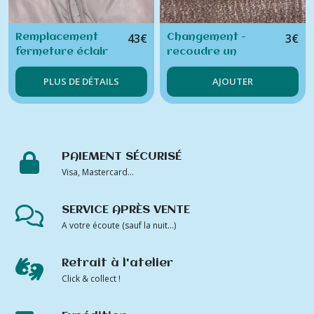
43
€
3
€
Remplacement
Changement -
fermeture éclair
recoudre un
poche vêtement
bouton / pression /
PLUS DE DÉTAILS
AJOUTER
doublé
agraphe (hors
fournitures)
PAIEMENT SÉCURISÉ
Visa, Mastercard...
SERVICE APRÈS VENTE
A votre écoute (sauf la nuit...)
Retrait à l'atelier
Click & collect !