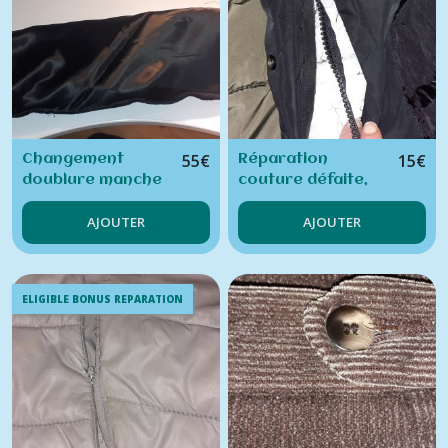
55
€
15
€
Changement
Réparation
doublure manche
couture défaite,
manteau (tarif par
maxi 10 cm,
AJOUTER
AJOUTER
manche)
vêtement doublé
ELIGIBLE BONUS REPARATION