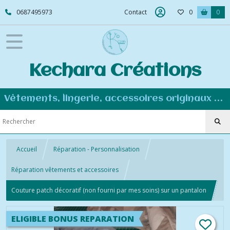
0687495973
Contact
0
0
Kechara Créations
Vêtements, lingerie, accessoires originaux et personnalisés - Couture éco-responsable
Accueil
Réparation - Personnalisation
Réparation vêtements et accessoires
Couture patch décoratif (non fourni par mes soins) sur un pantalon
ELIGIBLE BONUS REPARATION