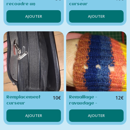
recoudre un
curseur
bouton / pression /
fermeture éclair
AJOUTER
AJOUTER
agraphe (hors
fournitures)
10
€
12
€
Remplacement
Remaillage -
curseur
ravaudage -
fermeture éclair
rapiéçage pull -
AJOUTER
AJOUTER
sur sac ou
tricot
trousse