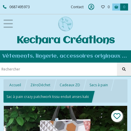
0687495973
Contact
0
0
Kechara Créations
Vêtements, lingerie, accessoires originaux et personnalisés - Couture éco-responsable
Accueil
ZéroDéchet
Cadeaux ZD
Sacs à pain
Sac à pain crazy patchwork tissu enduit anses kaki