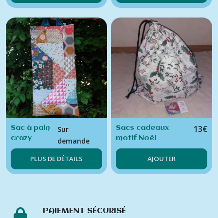
13
€
Sac à pain
Sacs cadeaux
Sur
crazy
motif Noël
demande
patchwork
PLUS DE DÉTAILS
AJOUTER
tissu
enduit
anses
vertes
PAIEMENT SÉCURISÉ