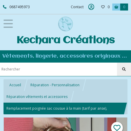
0687495973
Contact
0
0
Kechara Créations
Vêtements, lingerie, accessoires originaux et personnalisés - Couture éco-responsable
Accueil
Réparation - Personnalisation
Réparation vêtements et accessoires
Remplacement poignée sac cousue à la main (tarif par anse),
fournitures non comprises