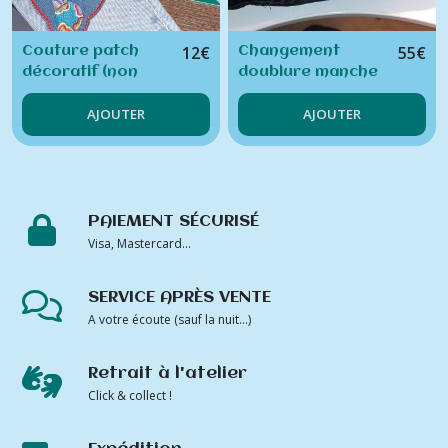
12
€
55
€
Couture patch
Changement
décoratif (non
doublure manche
fourni par mes
manteau (tarif par
AJOUTER
AJOUTER
soins) sur un
manche)
pantalon
PAIEMENT SÉCURISÉ
Visa, Mastercard...
SERVICE APRÈS VENTE
A votre écoute (sauf la nuit...)
Retrait à l'atelier
Click & collect !