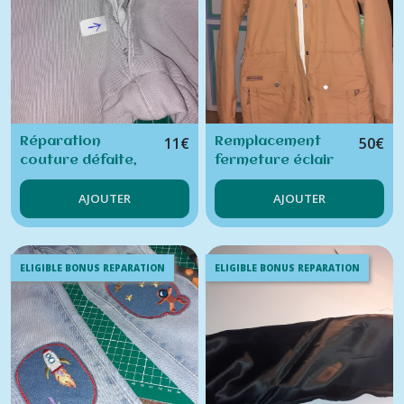
11
€
50
€
Réparation
Remplacement
couture défaite,
fermeture éclair
maxi 10 cm,
manteau-veste
AJOUTER
AJOUTER
vêtement non
doublé
ELIGIBLE BONUS REPARATION
ELIGIBLE BONUS REPARATION